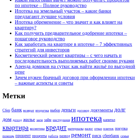
по ипотеке – Полное руководство
Ипотека на земельный участок – какие банки
предлагают лучшие условия
Ипотека обременение – что значит и как влияет на
квартиру?
Как получить предварительное одобрение ипотеки –
пошаговое руководство
Как заработать на квартире в ипотеке – 7 эффективных
стратегий для инвесторов
Косметический ремонт квартиры – с чего начать и
последовательность выполняемых работ своими руками
Аренда домиков на сутки: как найти жильё по выгодной
цене
Зачем нужен брачный договор при оформлении ипотеки
– важные аспекты и советы
Метки
долг
банк
деньги
документы
Сбер
выбор
возврат
вторичка
договор
ипотека
дом
жилье
займ
капитал
доход
заем
инструкция
кредит
квартира
покупка
косметика
материалы
налог
отказ
платеж
ремонт
риск
процент
сбербанк
проценты
развод
помощь
работа
семья