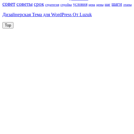
совет
советы
срок
шаги
условия
шаг
стратегия
стройка
цена
цены
этапы
Дизайнерская Тема для WordPress От Luzuk
Top