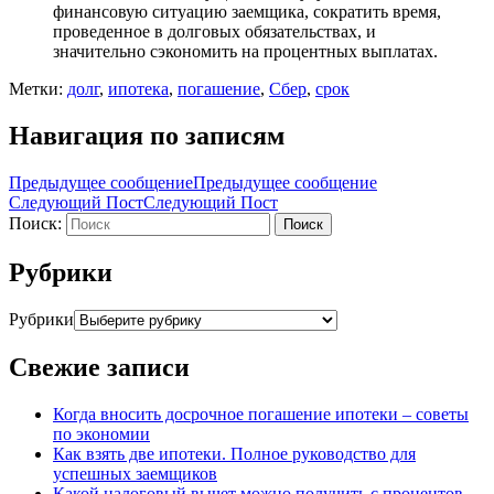
финансовую ситуацию заемщика, сократить время,
проведенное в долговых обязательствах, и
значительно сэкономить на процентных выплатах.
Метки:
долг
,
ипотека
,
погашение
,
Сбер
,
срок
Навигация по записям
Предыдущее сообщение
Предыдущее сообщение
Следующий Пост
Следующий Пост
Поиск:
Поиск
Рубрики
Рубрики
Свежие записи
Когда вносить досрочное погашение ипотеки – советы
по экономии
Как взять две ипотеки. Полное руководство для
успешных заемщиков
Какой налоговый вычет можно получить с процентов